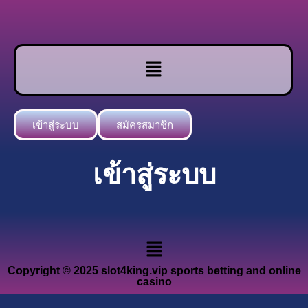
เข้าสู่ระบบ
สมัครสมาชิก
เข้าสู่ระบบ
Copyright © 2025 slot4king.vip sports betting and online
casino