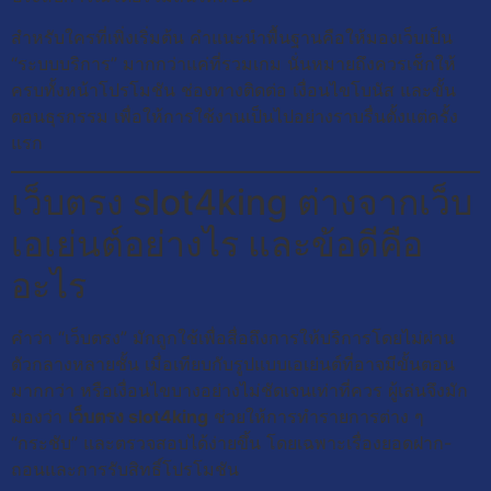
สำหรับใครที่เพิ่งเริ่มต้น คำแนะนำพื้นฐานคือให้มองเว็บเป็น
“ระบบบริการ” มากกว่าแค่ที่รวมเกม นั่นหมายถึงควรเช็กให้
ครบทั้งหน้าโปรโมชัน ช่องทางติดต่อ เงื่อนไขโบนัส และขั้น
ตอนธุรกรรม เพื่อให้การใช้งานเป็นไปอย่างราบรื่นตั้งแต่ครั้ง
แรก
เว็บตรง slot4king ต่างจากเว็บ
เอเย่นต์อย่างไร และข้อดีคือ
อะไร
คำว่า “เว็บตรง” มักถูกใช้เพื่อสื่อถึงการให้บริการโดยไม่ผ่าน
ตัวกลางหลายชั้น เมื่อเทียบกับรูปแบบเอเย่นต์ที่อาจมีขั้นตอน
มากกว่า หรือเงื่อนไขบางอย่างไม่ชัดเจนเท่าที่ควร ผู้เล่นจึงมัก
มองว่า
เว็บตรง slot4king
ช่วยให้การทำรายการต่าง ๆ
“กระชับ” และตรวจสอบได้ง่ายขึ้น โดยเฉพาะเรื่องยอดฝาก-
ถอนและการรับสิทธิ์โปรโมชัน