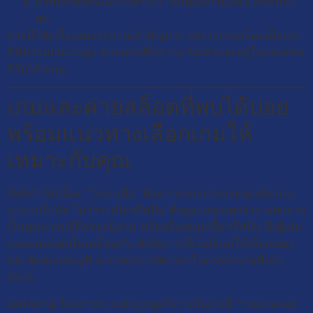
กำหนดงบเล่นและเวลาเล่น เพื่อคุมความเสี่ยงให้เหมาะ
สม
การมีวินัยเรื่องงบประมาณสำคัญมาก เพราะเกมสล็อตเป็นเกม
ที่มีความผันผวนสูง ควรเล่นเพื่อความบันเทิงและอยู่ในขอบเขต
ที่รับได้เสมอ
เกมและค่ายสล็อตที่พบได้บ่อย
พร้อมแนวทางเลือกเกมให้
เหมาะกับคุณ
สิ่งที่ทำให้สล็อต “ไม่น่าเบื่อ” คือความหลากหลายของธีมและ
รูปแบบโบนัส ไม่ว่าจะเป็นฟรีสปิน ตัวคูณ เกมแตกง่าย-แตกยาก
(ในมุมความรู้สึกของผู้เล่น) หรือสล็อตแบบซื้อฟรีสปิน ซึ่งผู้เล่น
แต่ละคนชอบไม่เหมือนกัน ดังนั้นการที่เว็บมีเกมให้เลือกเยอะ
และจัดหมวดหมู่ดี จะช่วยประหยัดเวลาในการหาเกมที่ตรง
สไตล์
slot4king โดยภาพรวมมักถูกพูดถึงว่าเป็นเว็บที่ “รวมเกมและ