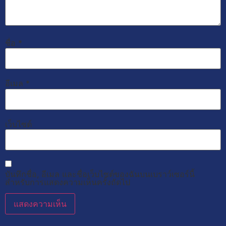
ชื่อ
*
อีเมล
*
เว็บไซต์
บันทึกชื่อ, อีเมล และชื่อเว็บไซต์ของฉันบนเบราว์เซอร์นี้
สำหรับการแสดงความเห็นครั้งถัดไป